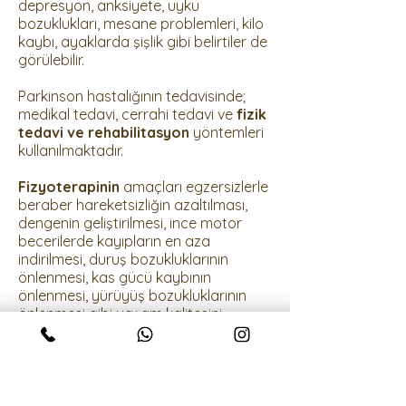
depresyon, anksiyete, uyku
bozuklukları, mesane problemleri, kilo
kaybı, ayaklarda şişlik gibi belirtiler de
görülebilir.
Parkinson hastalığının tedavisinde;
medikal tedavi, cerrahi tedavi ve
fizik
tedavi ve rehabilitasyon
yöntemleri
kullanılmaktadır.
Fizyoterapinin
amaçları egzersizlerle
beraber hareketsizliğin azaltılması,
dengenin geliştirilmesi, ince motor
becerilerde kayıpların en aza
indirilmesi, duruş bozukluklarının
önlenmesi, kas gücü kaybının
önlenmesi, yürüyüş bozukluklarının
önlenmesi gibi yaşam kalitesini
artırmaya yönelik uygulamalardır.
Başlıca beliritlerden en az ikisini
yaşıyorsanız uzman hekiminize
başvurunuz. Parkinson tanınız