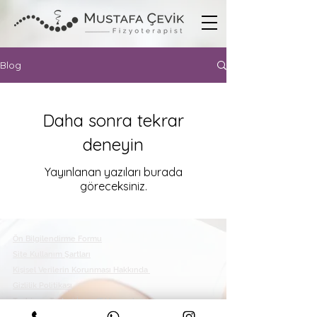
Blog
Daha sonra tekrar
deneyin
Yayınlanan yazıları burada
göreceksiniz.
Ön Bilgilendirme Formu
Site Kullanım Şartları
Kişisel Verilerin Korunması Hakkında
Gizlilik Politikası
Teşhis ve Tedavi İçin... (Tıklayınız)