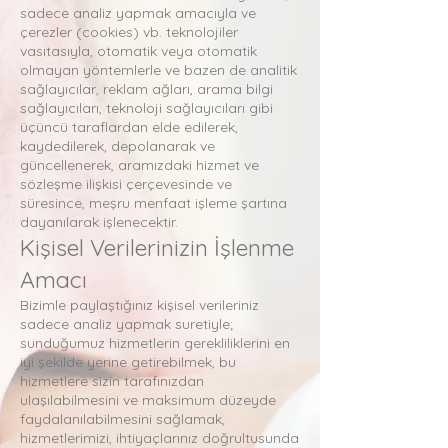
sadece analiz yapmak amacıyla ve
çerezler (cookies) vb. teknolojiler
vasıtasıyla, otomatik veya otomatik
olmayan yöntemlerle ve bazen de analitik
sağlayıcılar, reklam ağları, arama bilgi
sağlayıcıları, teknoloji sağlayıcıları gibi
üçüncü taraflardan elde edilerek,
kaydedilerek, depolanarak ve
güncellenerek, aramızdaki hizmet ve
sözleşme ilişkisi çerçevesinde ve
süresince, meşru menfaat işleme şartına
dayanılarak işlenecektir.
Kişisel Verilerinizin İşlenme
Amacı
Bizimle paylaştığınız kişisel verileriniz
sadece analiz yapmak suretiyle;
sunduğumuz hizmetlerin gerekliliklerini en
iyi şekilde yerine getirebilmek, bu
hizmetlere sizin tarafınızdan
ulaşılabilmesini ve maksimum düzeyde
faydalanılabilmesini sağlamak,
hizmetlerimizi, ihtiyaçlarınız doğrultusunda