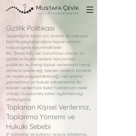
Gizlilik Politikası
Güvenliğiniz bizim için önemli. Bu sebeple
bizimle paylaşacağınız kişisel verileriz
hassasiyetle korunmaktadır.
Biz, Şirket Adı, veri sorumlusu olarak, bu
gizlilik ve kişisel verilerin korunması
politikası ile, hangi kişisel verilerinizin hangi
amaçla işleneceği, işlenen verilerin kimlerle
ve neden paylaşılabileceği, veri işleme
yöntemimiz ve hukuki sebeplerimiz ile;
işlenen verilerinize ilişkin haklarınızın neler
olduğu hususunda sizleri aydınlatmayı
amaçlıyoruz.
Toplanan Kişisel Verileriniz,
Toplanma Yöntemi ve
Hukuki Sebebi
IP adresiniz ve kullanıcı aracısı bilgileriniz,