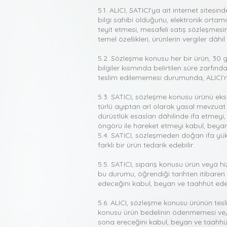
5.1. ALICI, SATICI’ya ait internet sitesin
bilgi sahibi olduğunu, elektronik ortam
teyit etmesi, mesafeli satış sözleşmesin
temel özellikleri, ürünlerin vergiler dâh
5.2. Sözleşme konusu her bir ürün, 30 g
bilgiler kısmında belirtilen süre zarfınd
teslim edilememesi durumunda, ALICI’n
5.3. SATICI, sözleşme konusu ürünü eksiks
türlü ayıptan arî olarak yasal mevzuat g
dürüstlük esasları dâhilinde ifa etmeyi,
öngörü ile hareket etmeyi kabul, beya
5.4. SATICI, sözleşmeden doğan ifa yük
farklı bir ürün tedarik edebilir.
5.5. SATICI, sipariş konusu ürün veya 
bu durumu, öğrendiği tarihten itibaren 3
edeceğini kabul, beyan ve taahhüt ede
5.6. ALICI, sözleşme konusu ürünün tes
konusu ürün bedelinin ödenmemesi ve/v
sona ereceğini kabul, beyan ve taahhü