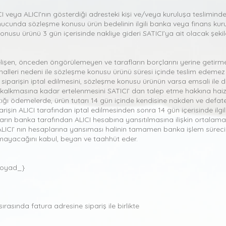
I veya ALICI’nın gösterdiği adresteki kişi ve/veya kuruluşa tesliminden
sonucunda sözleşme konusu ürün bedelinin ilgili banka veya finans kur
usu ürünü 3 gün içerisinde nakliye gideri SATICI’ya ait olacak şekil
gelişen, önceden öngörülemeyen ve tarafların borçlarını yerine getirme
halleri nedeni ile sözleşme konusu ürünü süresi içinde teslim edemez 
siparişin iptal edilmesini, sözleşme konusu ürünün varsa emsali ile d
kalkmasına kadar ertelenmesini SATICI’ dan talep etme hakkına haizdir
ptığı ödemelerde, ürün tutarı 14 gün içinde kendisine nakden ve defaten 
arişin ALICI tarafından iptal edilmesinden sonra 14 gün içerisinde ilgil
tarın banka tarafından ALICI hesabına yansıtılmasına ilişkin ortalama s
ICI’ nın hesaplarına yansıması halinin tamamen banka işlem süreci ile
tamayacağını kabul, beyan ve taahhüt eder.
soyad_}
sırasında fatura adresine sipariş ile birlikte