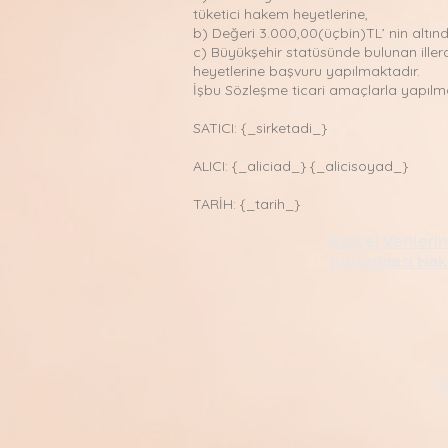
tüketici hakem heyetlerine,
b) Değeri 3.000,00(üçbin)TL’ nin altın
c) Büyükşehir statüsünde bulunan illerd
heyetlerine başvuru yapılmaktadır.
İşbu Sözleşme ticari amaçlarla yapılm
SATICI: {_sirketadi_}
ALICI: {_aliciad_} {_alicisoyad_}
TARİH: {_tarih_}
Kişisel Verilerin
Korunması Hak
C