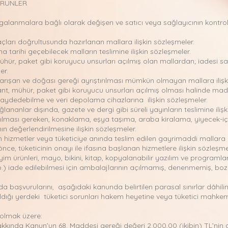
ÜRÜNLER
dalgalanmalara bağlı olarak değişen ve satıcı veya sağlayıcının kon
iyaçları doğrultusunda hazırlanan mallara ilişkin sözleşmeler.
tarihi geçebilecek malların teslimine ilişkin sözleşmeler.
hür, paket gibi koruyucu unsurları açılmış olan mallardan; iadesi sa
er.
arışan ve doğası gereği ayrıştırılması mümkün olmayan mallara ilişk
nt, mühür, paket gibi koruyucu unsurları açılmış olması halinde maddi
 kaydedebilme ve veri depolama cihazlarına ilişkin sözleşmeler.
nanlar dışında, gazete ve dergi gibi süreli yayınların teslimine ilişk
pılması gereken, konaklama, eşya taşıma, araba kiralama, yiyecek-i
değerlendirilmesine ilişkin sözleşmeler.
 hizmetler veya tüketiciye anında teslim edilen gayrimaddi mallara il
, tüketicinin onayı ile ifasına başlanan hizmetlere ilişkin sözleşme
iyim ürünleri, mayo, bikini, kitap, kopyalanabilir yazılım ve programla
 vb.) iade edilebilmesi için ambalajlarının açılmamış, denenmemiş, b
nda başvurularını, aşağıdaki kanunda belirtilen parasal sınırlar dâhilin
dığı yerdeki tüketici sorunları hakem heyetine veya tüketici mahkemes
 olmak üzere:
akkında Kanun’un 68. Maddesi gereği değeri 2.000,00 (ikibin) TL’nin 