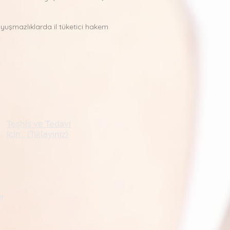
uyuşmazlıklarda il tüketici hakem
Teşhis ve Tedavi
İçin... (Tıklayınız)
r.