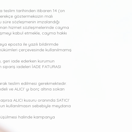
şa teslim tarihinden itibaren 14 (on
 gerekçe göstermeksizin malı
u süre sözleşmenin imzalandığı
şlanan hizmet sözleşmelerinde cayma
zleşmeyi kabul etmekle, cayma hakkı
eya eposta ile yazılı bildirimde
ükümleri çerçevesinde kullanılmamış
se, geri iade ederken kurumun
n sipariş iadeleri İADE FATURASI
olarak teslim edilmesi gerekmektedir.
eli ve ALICI’ yı borç altına sokan
aşırsa ALICI kusuru oranında SATICI’
ygun kullanılmasın sebebiyle meydana
a düşülmesi halinde kampanya