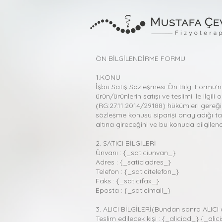
ÖN BİLGİLENDİRME FORMU
1.KONU
İşbu Satış Sözleşmesi Ön Bilgi Formu’nun
ürün/ürünlerin satışı ve teslimi ile ilg
(RG:27.11.2014/29188) hükümleri gereği
sözleşme konusu siparişi onayladığı tak
altına gireceğini ve bu konuda bilgilend
2. SATICI BİLGİLERİ
Ünvanı : {_saticiunvan_}
Adres : {_saticiadres_}
Telefon : {_saticitelefon_}
Faks : {_saticifax_}
Eposta : {_saticimail_}
3. ALICI BİLGİLERİ(Bundan sonra ALICI o
Teslim edilecek kişi : {_aliciad_} {_al