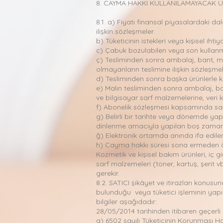
8. CAYMA HAKKI KULLANILAMAYACAK 
8.1. a) Fiyatı finansal piyasalardaki 
ilişkin sözleşmeler.
b) Tüketicinin istekleri veya kişisel iht
c) Çabuk bozulabilen veya son kullanma 
ç) Tesliminden sonra ambalaj, bant, mü
olmayanların teslimine ilişkin sözleşmel
d) Tesliminden sonra başka ürünlerle k
e) Malın tesliminden sonra ambalaj, ba
ve bilgisayar sarf malzemelerine, veri
f) Abonelik sözleşmesi kapsamında sağla
g) Belirli bir tarihte veya dönemde ya
dinlenme amacıyla yapılan boş zamanın 
ğ) Elektronik ortamda anında ifa edilen
h) Cayma hakkı süresi sona ermeden önce
Kozmetik ve kişisel bakım ürünleri, iç g
sarf malzemeleri (toner, kartuş, şerit
gerekir.
8.2. SATICI şikâyet ve itirazları konusu
bulunduğu veya tüketici işleminin yapıl
bilgiler aşağıdadır:
28/05/2014 tarihinden itibaren geçerli
a) 6502 sayılı Tüketicinin Korunması H