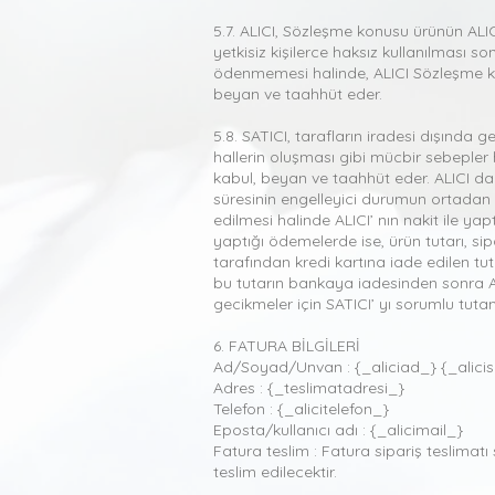
5.7. ALICI, Sözleşme konusu ürünün ALIC
yetkisiz kişilerce haksız kullanılması 
ödenmemesi halinde, ALICI Sözleşme kon
beyan ve taahhüt eder.
5.8. SATICI, tarafların iradesi dışında 
hallerin oluşması gibi mücbir sebepler 
kabul, beyan ve taahhüt eder. ALICI da 
süresinin engelleyici durumun ortadan 
edilmesi halinde ALICI’ nın nakit ile ya
yaptığı ödemelerde ise, ürün tutarı, sip
tarafından kredi kartına iade edilen tu
bu tutarın bankaya iadesinden sonra AL
gecikmeler için SATICI’ yı sorumlu tu
6. FATURA BİLGİLERİ
Ad/Soyad/Unvan : {_aliciad_} {_alici
Adres : {_teslimatadresi_}
Telefon : {_alicitelefon_}
Eposta/kullanıcı adı : {_alicimail_}
Fatura teslim : Fatura sipariş teslimatı 
teslim edilecektir.