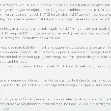
de sözleşme konusu ürünün temel nitelikleri, satış fiyatı ve ödeme şekli 
da gerekli teyidi verdiğini kabul, beyan ve taahhüt eder. ALICININ; Ö
in kurulmasından evvel, SATICI tarafından ALICI' ya verilmesi gereken a
il fiyatını, ödeme ve teslimat bilgilerini de doğru ve eksiksiz olarak e
ünlük yasal süreyi aşmamak kaydı ile ALICI' nın yerleşim yeri uzaklığı
a ALICI veya ALICI’ nın gösterdiği adresteki kişi ve/veya kuruluşa tesli
ın sözleşmeyi feshetme hakkı saklıdır.
iz, siparişte belirtilen niteliklere uygun ve varsa garanti belgeleri, ku
ereklerine sağlam, standartlara uygun bir şekilde işin gereği olan bil
 hizmet kalitesini koruyup yükseltmeyi, işin ifası sırasında gerekli dik
n ve taahhüt eder.
ümlülüğünün süresi dolmadan ALICI’yı bilgilendirmek ve açıkça onayını
hizmetin yerine getirilmesinin imkânsızlaşması halinde sözleşme konus
 gün içinde yazılı olarak tüketiciye bildireceğini, 14 günlük süre içi
r.
limatı için işbu Ön Bilgilendirme Formunu elektronik ortamda teyit e
eya banka kayıtlarında iptal edilmesi halinde, SATICI’ nın sözleşm
t eder.