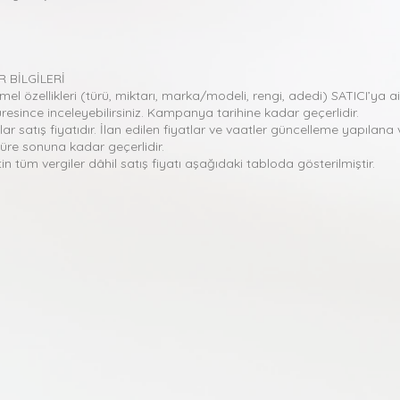
 BİLGİLERİ
mel özellikleri (türü, miktarı, marka/modeli, rengi, adedi) SATICI’ya ai
esince inceleyebilirsiniz. Kampanya tarihine kadar geçerlidir.
lar satış fiyatıdır. İlan edilen fiyatlar ve vaatler güncelleme yapılana 
n süre sonuna kadar geçerlidir.
tüm vergiler dâhil satış fiyatı aşağıdaki tabloda gösterilmiştir.