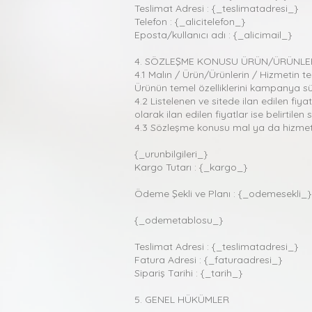
Teslimat Adresi : {_teslimatadresi_}
Telefon : {_alicitelefon_}
Eposta/kullanıcı adı : {_alicimail_}
4. SÖZLEŞME KONUSU ÜRÜN/ÜRÜNLER
4.1 Malın / Ürün/Ürünlerin / Hizmetin te
Ürünün temel özelliklerini kampanya sür
4.2 Listelenen ve sitede ilan edilen fiyat
olarak ilan edilen fiyatlar ise belirtile
4.3 Sözleşme konusu mal ya da hizmetin 
{_urunbilgileri_}
Kargo Tutarı : {_kargo_}
Ödeme Şekli ve Planı : {_odemesekli_}
{_odemetablosu_}
Teslimat Adresi : {_teslimatadresi_}
Fatura Adresi : {_faturaadresi_}
Sipariş Tarihi : {_tarih_}
5. GENEL HÜKÜMLER