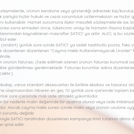
i sözleşmelerde, ürünün kendisine veya gösterdiği adresteki kişi/kurulu
ek şartıyla hiçbir hukuki ve cezai sorumluluk üstlenmeksizin ve hiçbir
kullanabilir. Hizmet sunumuna ilişkin mesafeli sözleşmelerde ise, b
süresi sona ermeden önce, tüketicinin onayı ile hizmetin ifasına ba
lanımından kaynaklanan masraflar SATICI’ ya aittir. ALICI, iş bu sö
bul eder.
 (ondört) günlük süre içinde SATICI' ya iadeli taahhütlü posta, faks v
e düzenlenen düzenlenen "Cayma Hakkı Kullanılamayacak Ürünler" h
alinde,
dilen ürünün faturası, (İade edilmek istenen ürünün faturası kurumsal i
rlikte gönderilmesi gerekmektedir. Faturası kurumlar adına düzenlene
aktır.)
mbalajı, varsa standart aksesuarları ile birlikte eksiksiz ve hasarsız 
sine ulaşmasından itibaren en geç 10 günlük süre içerisinde toplam bed
ünlük süre içerisinde malı iade almakla yükümlüdür.
an bir nedenle malın değerinde bir azalma olursa veya iade imkânsızl
üdür. Ancak cayma hakkı süresi içinde malın veya ürünün usulüne u
I sorumlu değildir.
deniyle SATICI tarafından düzenlenen kampanya limit tutarının altın
 iptal edilir.