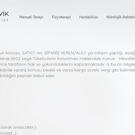
Manuel Terapi
Fizyoterapi
Hastalıklar
Nörolojik Rehabi
 konusu, SATICI' nın, SİPARİŞ VEREN/ALICI' ya satışını yaptığı, aşağıda 
ili olarak 6502 sayılı Tüketicilerin Korunması Hakkındaki Kanun - Mesafe
nce tarafların hak ve yükümlülüklerini kapsamaktadır. İş bu ön bilgi
dirde sipariş konusu bedeli ve varsa kargo ücreti, vergi gibi belirti
irildiğini peşinen kabul eder.
larak anılacaktır.)
icisoyad_}