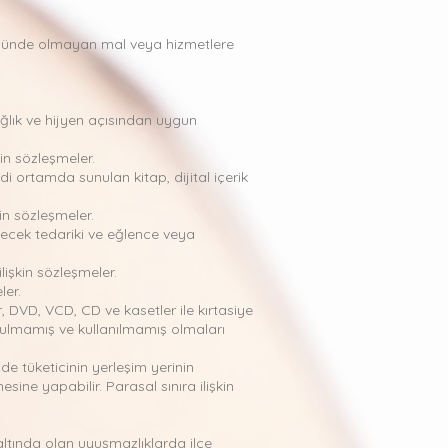
trolünde olmayan mal veya hizmetlere
ğlık ve hijyen açısından uygun
in sözleşmeler.
 ortamda sunulan kitap, dijital içerik
in sözleşmeler.
çecek tedariki ve eğlence veya
işkin sözleşmeler.
ler.
r, DVD, VCD, CD ve kasetler ile kırtasiye
ozulmamış ve kullanılmamış olmaları
de tüketicinin yerleşim yerinin
ine yapabilir. Parasal sınıra ilişkin
altında olan uyuşmazlıklarda ilçe