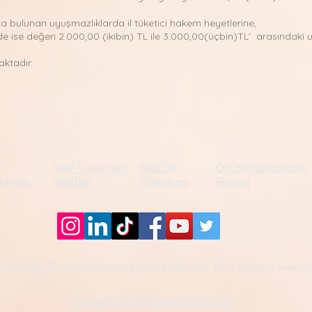
da bulunan uyuşmazlıklarda il tüketici hakem heyetlerine,
e ise değeri 2.000,00 (ikibin) TL ile 3.000,00(üçbin)TL’ arasındaki 
aktadır.
Site Kullanım
Gizlilik
Ön Bilgilendirme
kında
Şartları
Politikası
Formu
opyright
© 2019 fizyoterapistcevik.com Tüm Hakları Saklıdı
mustafa@fizyoterapistcevik.co