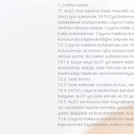
7. CAYMA HAKKI
7.1. ALICI; mal satışına ilişkin mesafel
dört) gün içerisinde, SATICI’ya bildirm
reddederek sözleşmeden cayma hakkını 
tarihten itibaren başlar. Cayma hakkı 
hakkı kullanılamaz. Cayma hakkının kul
konusunda bilgilendirildiğini peşinen ka
7.2. Cayma hakkının kullanılması için 14
bulunulması ve ürünün işbu sözleşmed
olması şarttır. Bu hakkın kullanılması h
7.2.1 3. kişiye veya ALICI’ ya teslim e
düzenlemiş olduğu iade faturası ile bi
kesilmediği takdirde tamamlanamayac
7.2.2. İade formu,
7.2.3. İade edilecek ürünlerin kutusu, a
7.2.4. SATICI, cayma bildiriminin kendi
belgeleri ALICI’ ya iade etmek ve 20 g
7.2.5. ALICI’ nın kusurundan kaynaklan
nın zararlarını tazmin etmekle yüküml
gelen değişiklik ve bozulmalardan ALIC
7.2.6. Cayma hakkının kullanılması ne
kapsamında faydalanılan indirim miktarı