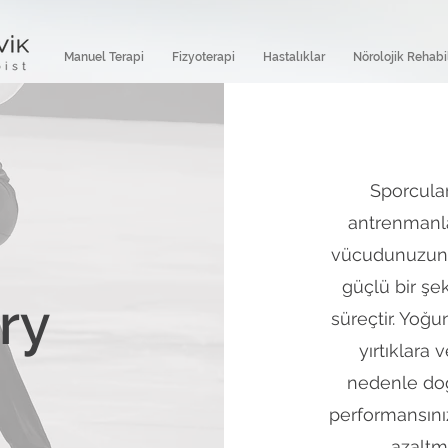
Manuel Terapi
Fizyoterapi
Hastalıklar
Nörolojik Rehabi
Sporcular
antrenmanl
vücudunuzun 
güçlü bir şek
ry
süreçtir. Yoğun
yırtıklara 
nedenle doğr
performansınız
azaltm