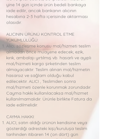
yine 14 gün içinde ürün bedeli bankaya
iade edilir, ancak bankanın alıcının
hesabına 2-3 hafta içerisinde aktarması
olasıdır.
ALICININ ÜRÜNÜ KONTROL ETME
YÜKÜMLÜLÜĞÜ:
Alıcı, sözleşme konusu mal/hizmeti teslim
almadan önce muayene edecek; ezik,
kırık, ambalajı yırtılmış vb. hasarlı ve ayıplı
mal/hizmeti kargo şirketinden teslim
almayacaktır. Teslim alınan mal/hizmetin
hasarsız ve sağlam olduğu kabul
edilecektir. ALICI , Teslimden sonra
mal/hizmeti özenle korunmak zorundadır.
Cayma hakkı kullanılacaksa mal/hizmet
kullanılmamalıdır. Ürünle birlikte Fatura da
iade edilmelidir.
CAYMA HAKKI:
ALICI; satın aldığı ürünün kendisine veya
gösterdiği adresteki kişi/kuruluşa teslim
tarihinden itibaren 14 (on dört) gün