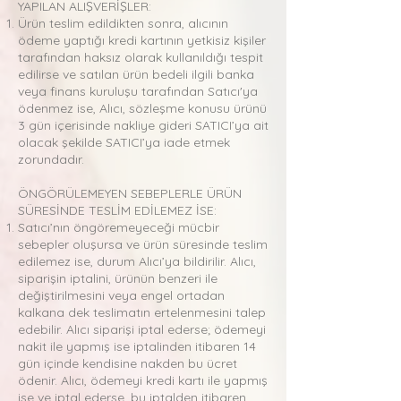
YAPILAN ALIŞVERİŞLER:
Ürün teslim edildikten sonra, alıcının
ödeme yaptığı kredi kartının yetkisiz kişiler
tarafından haksız olarak kullanıldığı tespit
edilirse ve satılan ürün bedeli ilgili banka
veya finans kuruluşu tarafından Satıcı'ya
ödenmez ise, Alıcı, sözleşme konusu ürünü
3 gün içerisinde nakliye gideri SATICI’ya ait
olacak şekilde SATICI’ya iade etmek
zorundadır.
ÖNGÖRÜLEMEYEN SEBEPLERLE ÜRÜN
SÜRESİNDE TESLİM EDİLEMEZ İSE:
Satıcı’nın öngöremeyeceği mücbir
sebepler oluşursa ve ürün süresinde teslim
edilemez ise, durum Alıcı’ya bildirilir. Alıcı,
siparişin iptalini, ürünün benzeri ile
değiştirilmesini veya engel ortadan
kalkana dek teslimatın ertelenmesini talep
edebilir. Alıcı siparişi iptal ederse; ödemeyi
nakit ile yapmış ise iptalinden itibaren 14
gün içinde kendisine nakden bu ücret
ödenir. Alıcı, ödemeyi kredi kartı ile yapmış
ise ve iptal ederse, bu iptalden itibaren