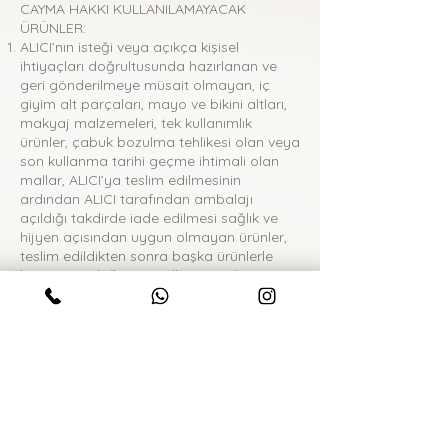
CAYMA HAKKI KULLANILAMAYACAK
ÜRÜNLER:
ALICI’nın isteği veya açıkça kişisel
ihtiyaçları doğrultusunda hazırlanan ve
geri gönderilmeye müsait olmayan, iç
giyim alt parçaları, mayo ve bikini altları,
makyaj malzemeleri, tek kullanımlık
ürünler, çabuk bozulma tehlikesi olan veya
son kullanma tarihi geçme ihtimali olan
mallar, ALICI’ya teslim edilmesinin
ardından ALICI tarafından ambalajı
açıldığı takdirde iade edilmesi sağlık ve
hijyen açısından uygun olmayan ürünler,
teslim edildikten sonra başka ürünlerle
karışan ve doğası gereği ayrıştırılması
mümkün olmayan ürünler, Abonelik
sözleşmesi kapsamında sağlananlar
dışında, gazete ve dergi gibi süreli
yayınlara ilişkin mallar, Elektronik ortamda
anında ifa edilen hizmetler veya tüketiciye
anında teslim edilen gayrimaddi mallar, ile
ses veya görüntü kayıtlarının, kitap, dijital
içerik, yazılım programlarının, veri
kaydedebilme ve veri depolama