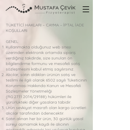
TÜKETİCİ HAKLARI – CAYMA – İPTAL İADE
KOŞULLARI
GENEL:
Kullanmakta olduğunuz web sitesi
üzerinden elektronik ortamda sipariş
verdiğiniz takdirde, size sunulan ön
bilgilendirme formunu ve mesafeli satış
sözleşmesini kabul etmiş sayılırsınız.
Alıcılar, satın aldıkları ürünün satış ve
teslimi ile ilgili olarak 6502 sayılı Tüketicinin
Korunması Hakkında Kanun ve Mesafeli
Sözleşmeler Yönetmeliği
(RG:
27.11.2014
/29188) hükümleri ile
yürürlükteki diğer yasalara tabidir.
Ürün sevkiyat masrafı olan kargo ücretleri
alıcılar tarafından ödenecektir.
Satın alınan her bir ürün, 30 günlük yasal
süreyi aşmamak kaydı ile alıcının
gösterdiği adresteki kişi ve/veya kuruluşa