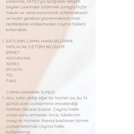
içerisinde, SATICI’ya aşağıdaki iletişim
bilgileri üzerinden bildirmek şartıyla hiçbir
hukuki ve cezai sorumluluk üstlenmeksizin
ve hiçbir gerekçe göstermeksizin malı
reddederek sözleşmeden cayma hakkını
kullanabilir.
SATICININ CAYMA HAKKI BİLDİRİMİ
YAPILACAK İLETİŞİM BİLGİLERİ:
ŞİRKET
ADI/UNVANI:
ADRES:
EPOSTA:
TEL:
FAKS:
CAYMA HAKKININ SÜRESİ:
Alıcı, satın aldığı eğer bir hizmet ise, bu 14
günlük süre sözleşmenin imzalandığı
tarihten itibaren başlar. Cayma hakkı
süresi sona ermeden önce, tüketicinin
onayı ile hizmetin ifasına başlanan hizmet
sözleşmelerinde cayma hakkı
kullanılamaz.