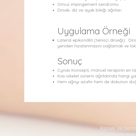
Omuz impingement sendromu
Dirsek, diz ve ayak bileği ağrıları
Uygulama Örneği
Lateral epikondilit (tenisçi dirseği): D
yeniden hizalanmasını sağlamak ve lokal
Sonuç
Cyriax Konsepti, manuel terapinin en tan
Kas-iskelet sistemi ağrılarında hangi y
Hem ağrıyı azaltır hem de dokunun doğal
Kişisel Verilerin
Korunması Hak