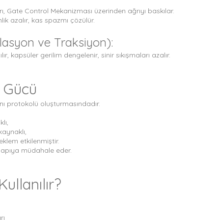
ı, Gate Control Mekanizması üzerinden ağrıyı baskılar.
nlik azalır, kas spazmı çözülür.
lasyon ve Traksiyon):
lır, kapsüler gerilim dengelenir, sinir sıkışmaları azalır.
n Gücü
nı protokolü oluşturmasındadır.
lı,
kaynaklı,
klem etkilenmiştir.
yapıya müdahale eder.
ullanılır?
rı