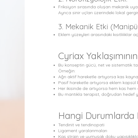
Friksiyon sırasında oluşan mekanik uyar
Ayrıca sinir uçları üzerindeki lokal gergi
3. Mekanik Etki (Manipü
Eklem yüzeyleri arasındaki kısıtlılıklar açı
Cyriax Yaklaşımını
Bu konseptin gücü, net ve sistematik ta
Örneğin:
Ağrı aktif hareketle artıyorsa kas kaynak
Pasif hareketle artıyorsa eklem kapsül 
Her ikisinde de artıyorsa hem kas hem e
Bu mantıkla terapist, doğrudan hedef 
Hangi Durumlarda K
Tendinit ve tendinopati
Ligament yaralanmaları
Kas strain ve yumuşak doku yapışıklıkla