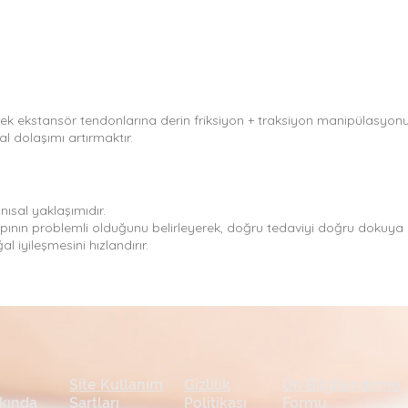
irsek ekstansör tendonlarına derin friksiyon + traksiyon manipülasyonu
 dolaşımı artırmaktır.
ısal yaklaşımıdır.
apının problemli olduğunu belirleyerek, doğru tedaviyi doğru dokuya 
 iyileşmesini hızlandırır.
Site Kullanım
Gizlilik
Ön Bilgilendirme
kında
Şartları
Politikası
Formu