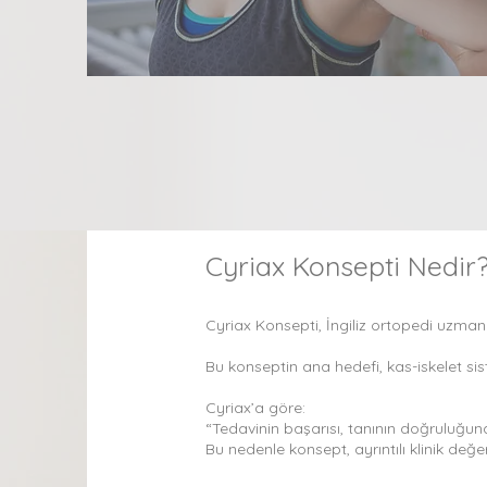
Cyriax Konsepti Nedir
Cyriax Konsepti, İngiliz ortopedi uzmanı
Bu konseptin ana hedefi, kas-iskelet s
Cyriax’a göre:
“Tedavinin başarısı, tanının doğruluğuna
Bu nedenle konsept, ayrıntılı klinik değe