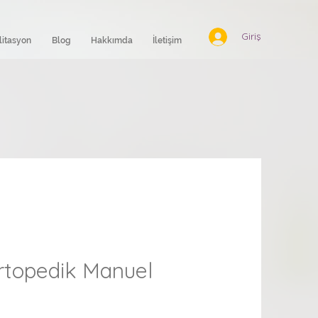
Giriş
litasyon
Blog
Hakkımda
İletişim
topedik Manuel