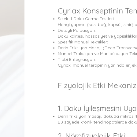
Cyriax Konseptinin Tem
Selektif Doku Germe Testleri:
Hangi yapının (kas, bağ, kapsül, sinir) a
Detaylı Palpasyon:
Doku kalitesi, hassasiyet ve yapışıklıklar 
Spesifik Manuel Teknikler:
Derin Friksiyon Masajı (Deep Transvers
Manuel Traksiyon ve Manipülasyon Tekni
Tıbbi Entegrasyon:
Cyriax, manuel terapinin yanında enjeksi
Fizyolojik Etki Mekani
1. Doku İyileşmesini Uya
Derin friksiyon masajı, dokuda mikrosirkü
Bu sayede kronik tendinopatilerde doku 
2. Nörofizyolojik Etki: