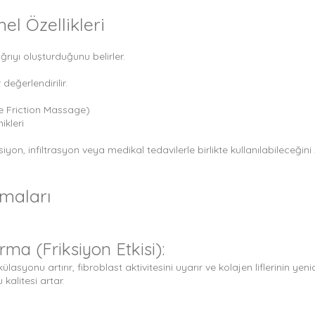
el Özellikleri
ğrıyı oluşturduğunu belirler.
değerlendirilir.
e Friction Massage)
kleri
yon, infiltrasyon veya medikal tedavilerle birlikte kullanılabileceğin
zmaları
rma (Friksiyon Etkisi):
lasyonu artırır, fibroblast aktivitesini uyarır ve kolajen liflerinin ye
kalitesi artar.