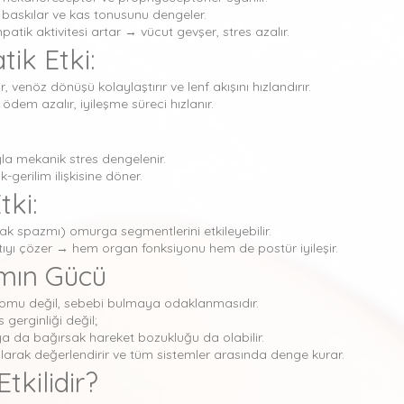
ni baskılar ve kas tonusunu dengeler.
tik aktivitesi artar → vücut gevşer, stres azalır.
tik Etki:
r, venöz dönüşü kolaylaştırır ve lenf akışını hızlandırır.
ödem azalır, iyileşme süreci hızlanır.
yla mekanik stres dengelenir.
-gerilim ilişkisine döner.
tki:
sak spazmı) omurga segmentlerini etkileyebilir.
tıyı çözer → hem organ fonksiyonu hem de postür iyileşir.
ımın Gücü
omu değil, sebebi bulmaya odaklanmasıdır.
gerginliği değil;
ı ya da bağırsak hareket bozukluğu da olabilir.
larak değerlendirir ve tüm sistemler arasında denge kurar.
kilidir?