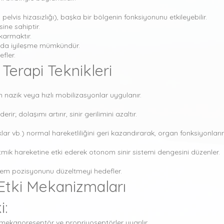
elvis hizasızlığı), başka bir bölgenin fonksiyonunu etkileyebilir.
ine sahiptir.
karmaktır.
ğunda iyileşme mümkündür.
fler.
Terapi Teknikleri
in nazik veya hızlı mobilizasyonlar uygulanır.
rir; dolaşımı artırır, sinir gerilimini azaltır.
ar vb.) normal hareketliliğini geri kazandırarak, organ fonksiyonlarını i
ritmik hareketine etki ederek otonom sinir sistemi dengesini düzenler.
lem pozisyonunu düzeltmeyi hedefler.
 Etki Mekanizmaları
i:
ekanoreseptör ve propriyoseptörler uyarılır.