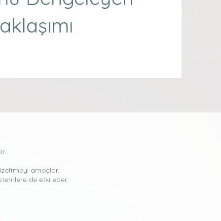
aklaşımı
r.
düzeltmeyi amaçlar.
stemlere de etki eder.