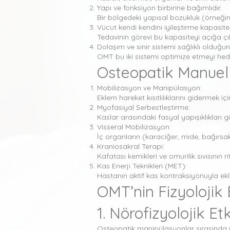
Yapı ve fonksiyon birbirine bağımlıdır.
Bir bölgedeki yapısal bozukluk (örneğin p
Vücut kendi kendini iyileştirme kapasites
Tedavinin görevi bu kapasiteyi açığa çı
Dolaşım ve sinir sistemi sağlıklı oldu
OMT bu iki sistemi optimize etmeyi hede
Osteopatik Manuel 
Mobilizasyon ve Manipülasyon:
Eklem hareket kısıtlılıklarını gidermek iç
Myofasiyal Serbestleştirme:
Kaslar arasındaki fasyal yapışıklıkları gide
Visseral Mobilizasyon:
İç organların (karaciğer, mide, bağırsakl
Kraniosakral Terapi:
Kafatası kemikleri ve omurilik sıvısının 
Kas Enerji Teknikleri (MET):
Hastanın aktif kas kontraksiyonuyla ek
OMT’nin Fizyolojik
1. Nörofizyolojik Etk
Osteopatik manipülasyonlar sırasında m