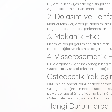
Bu, omurilik seviyesinde ağrı sinyalleri
Ayrıca otonom sinir sisteminin parasempa
2. Dolaşım ve Lenfa
Manuel teknikler, arteriyel dolaşımı artırı
Böylece dokuların oksijenlenmesi artar, 
3. Mekanik Etki:
Eklem ve fasyal gerilimlerin azaltılması
Kaslar, bağlar ve eklemler doğal uzunluk
4. Visserosomatik E
Bir iç organdaki gerilim (örneğin bağır
Osteopatik visseral teknikler bu bağlan
Osteopatik Yaklaş
OMT’nin en önemli farkı, sadece sempt
Örneğin bel ağrısının nedeni sadece kas 
pelvis dengesizliği, diafragma kısıtlılığ
Osteopatik terapist, vücudu bir bütün o
Hangi Durumlarda Et