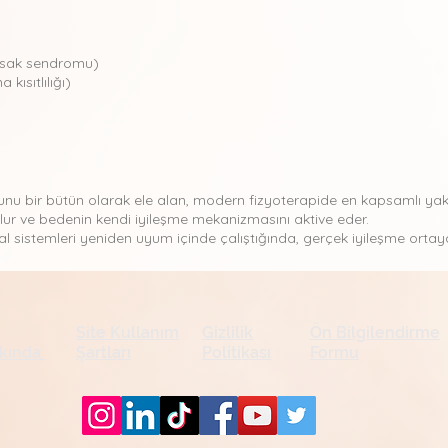
ğırsak sendromu)
ısıtlılığı)
nu bir bütün olarak ele alan, modern fizyoterapide en kapsamlı yakl
ulur ve bedenin kendi iyileşme mekanizmasını aktive eder.
l sistemleri yeniden uyum içinde çalıştığında, gerçek iyileşme ortaya
Site Kullanım
Gizlilik
Ön Bilgilendirme
kında
Şartları
Politikası
Formu