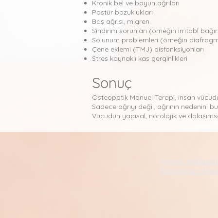
Kronik bel ve boyun ağrıları
Postür bozuklukları
Baş ağrısı, migren
Sindirim sorunları (örneğin irritabl ba
Solunum problemleri (örneğin diafragma k
Çene eklemi (TMJ) disfonksiyonları
Stres kaynaklı kas gerginlikleri
Sonuç
Osteopatik Manuel Terapi, insan vücudu
Sadece ağrıyı değil, ağrının nedenini b
Vücudun yapısal, nörolojik ve dolaşımsa
Kişisel Verilerin
Korunması Hak