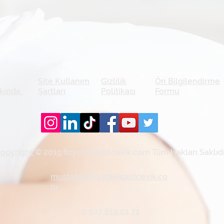
Site Kullanım
Gizlilik
Ön Bilgilendirme
kında
Şartları
Politikası
Formu
opyright
© 2019 fizyoterapistcevik.com Tüm Hakları Saklıdı
mustafa@fizyoterapistcevik.co
m
0 507 619 01 71