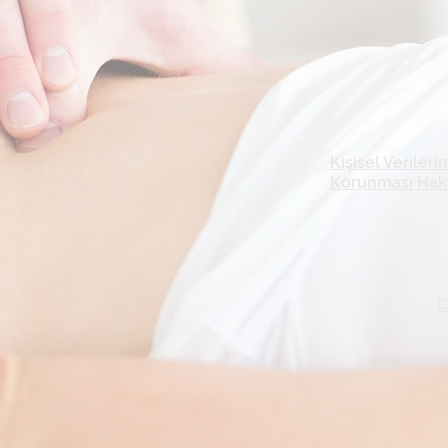
Kişisel Verilerin
Korunması Hak
C