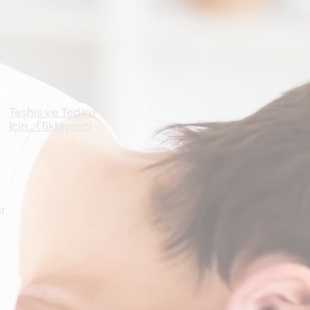
Teşhis ve Tedavi
İçin... (Tıklayınız)
r.